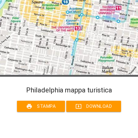
Philadelphia mappa turistica
print
system_update_alt
STAMPA
DOWNLOAD